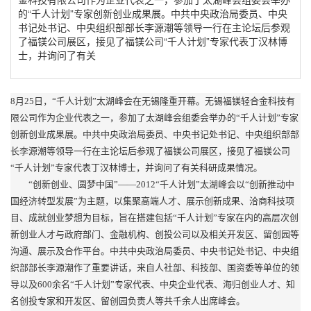
的“千人计划”专家创新创业成果展。中共中央政治局委员、中央
书记处书记、中央组织部部长李源潮等领导一行在主论坛后参观
了福镁公司展区，接见了福镁公司“千人计划”专家代表丁汉林博
士，并询问了有关
8月25日，“千人计划”太湖峰会在无锡隆重开幕。无锡福镁轻合金科技有
限公司作为企业代表之一，参加了太湖峰会组委会举办的“千人计划”专家
创新创业成果展。中共中央政治局委员、中央书记处书记、中央组织部部
长李源潮等领导一行在主论坛后参观了福镁公司展区，接见了福镁公司
“千人计划”专家代表丁汉林博士，并询问了有关科研成果情况。
“创新创业、圆梦中国”——2012“千人计划”太湖峰会以“创新推动中
国经济转型发展”为主题，以集聚高端人才、展示创新成果、洽商科技项
目、成就创业梦想为目标，旨在搭建包括“千人计划”专家在内的高层次创
新创业人才与政府部门、金融机构、创投公司以及相关开发区、留创园等
沟通、展示及合作平台。中共中央政治局委员、中央书记处书记、中央组
织部部长李源潮作了重要讲话，来自人社部、科技部、国资委等单位的领
导以及600余名“千人计划”专家代表、中央企业代表、海归创业人才、知
名创投专家和开发区、留创园负责人等共千余人出席峰会。